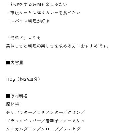
・料理をする時間も楽しみたい
・市販ルーとは違うカレーを食べたい
・スパイス料理が好き
「簡単さ」よりも
美味しさと料理の楽しさを求める方におすすめです。
■内容量
110g（約24皿分）
■原材料名
原材料：
チリパウダー／コリアンダー／クミン／
ブラックペッパー／唐辛子／ターメリッ
ク／カルダモン／クローブ／フェネグ