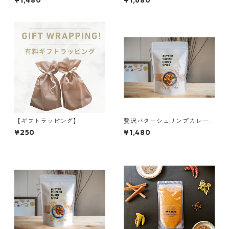
¥1,480
¥1,680
【ギフトラッピング】
贅沢バターシュリンプカレー
スパイス 【KANTANZEPPI
¥250
¥1,480
N】