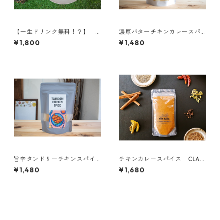
【一生ドリンク無料！？】
濃厚バターチキンカレースパ
コブカフェのカレーが一番美
イス 【KANTAN ZEPPIN】
¥1,800
¥1,480
味しく盛れるオリジナルカレ
ープレート
旨辛タンドリーチキンスパイ
チキンカレースパイス CLAS
ス 【KANTANZEPPIN】
SICシリーズ
¥1,480
¥1,680