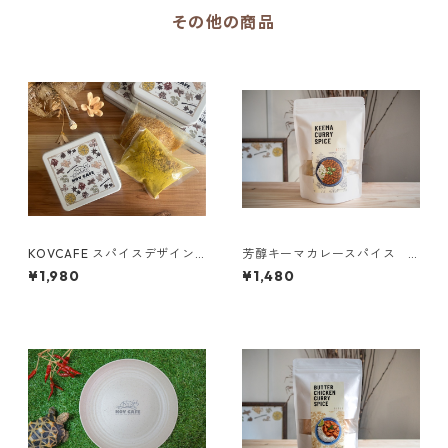
その他の商品
KOVCAFE スパイスデザイン
芳醇キーマカレースパイス
缶
【KANTANZEPPIN】
¥1,980
¥1,480