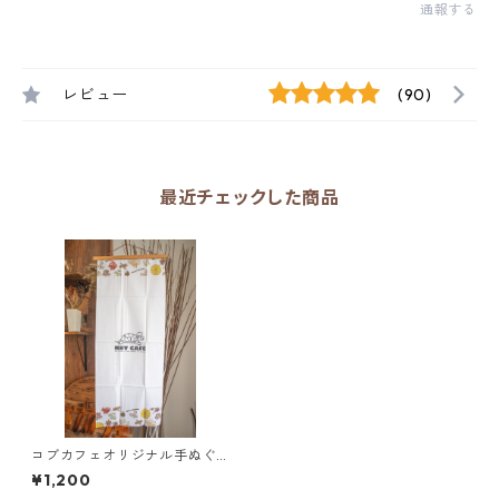
通報する
レビュー
(90)
最近チェックした商品
コブカフェオリジナル手ぬぐ
い
¥1,200