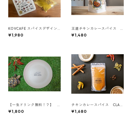
KOVCAFE スパイスデザイン
王道チキンカレースパイス
缶
【KANTANZEPPIN】
¥1,980
¥1,480
【一生ドリンク無料！？】
チキンカレースパイス CLAS
コブカフェのカレーが一番美
SICシリーズ
¥1,800
¥1,680
味しく盛れるオリジナルカレ
ープレート